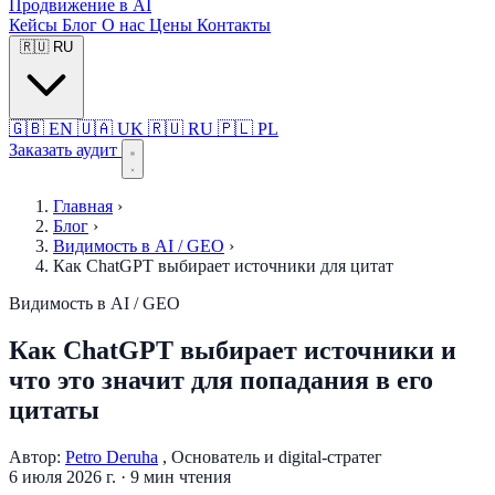
Продвижение в AI
Кейсы
Блог
О нас
Цены
Контакты
🇷🇺
RU
🇬🇧
EN
🇺🇦
UK
🇷🇺
RU
🇵🇱
PL
Заказать аудит
Главная
›
Блог
›
Видимость в AI / GEO
›
Как ChatGPT выбирает источники для цитат
Видимость в AI / GEO
Как ChatGPT выбирает источники и
что это значит для попадания в его
цитаты
Автор:
Petro Deruha
, Основатель и digital-стратег
6 июля 2026 г.
·
9 мин чтения