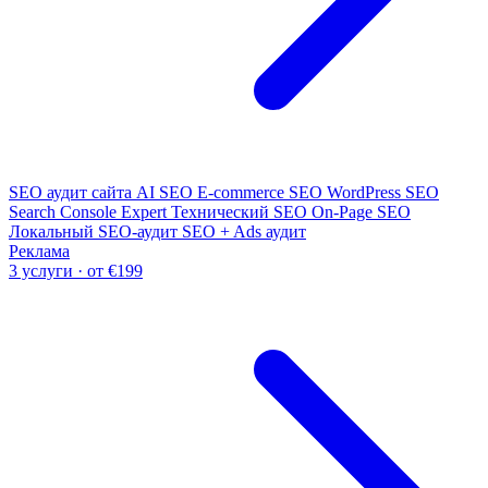
SEO аудит сайта
AI SEO
E-commerce SEO
WordPress SEO
Search Console Expert
Технический SEO
On-Page SEO
Локальный SEO-аудит
SEO + Ads аудит
Реклама
3 услуги · от €199