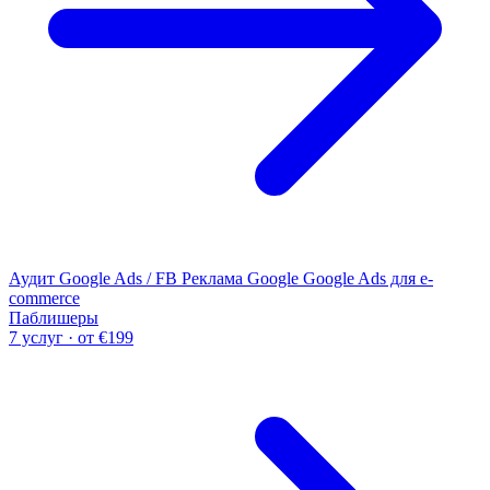
Аудит Google Ads / FB
Реклама Google
Google Ads для e-
commerce
Паблишеры
7 услуг · от €199