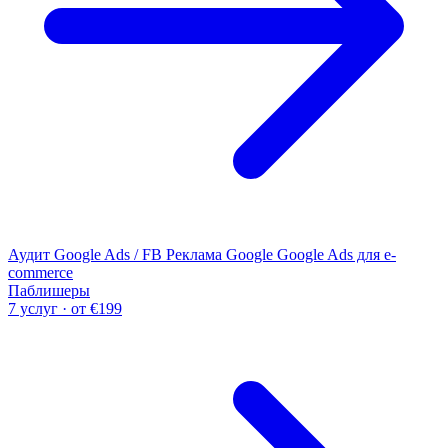
Аудит Google Ads / FB
Реклама Google
Google Ads для e-
commerce
Паблишеры
7 услуг · от €199