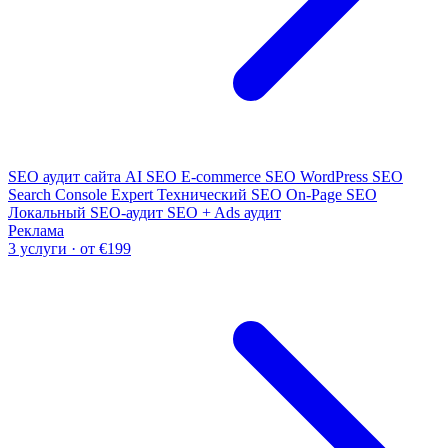
SEO аудит сайта
AI SEO
E-commerce SEO
WordPress SEO
Search Console Expert
Технический SEO
On-Page SEO
Локальный SEO-аудит
SEO + Ads аудит
Реклама
3 услуги · от €199