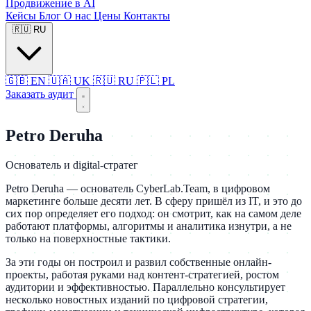
Продвижение в AI
Кейсы
Блог
О нас
Цены
Контакты
🇷🇺
RU
🇬🇧
EN
🇺🇦
UK
🇷🇺
RU
🇵🇱
PL
Заказать аудит
Petro Deruha
Основатель и digital-стратег
Petro Deruha — основатель CyberLab.Team, в цифровом
маркетинге больше десяти лет. В сферу пришёл из IT, и это до
сих пор определяет его подход: он смотрит, как на самом деле
работают платформы, алгоритмы и аналитика изнутри, а не
только на поверхностные тактики.
За эти годы он построил и развил собственные онлайн-
проекты, работая руками над контент-стратегией, ростом
аудитории и эффективностью. Параллельно консультирует
несколько новостных изданий по цифровой стратегии,