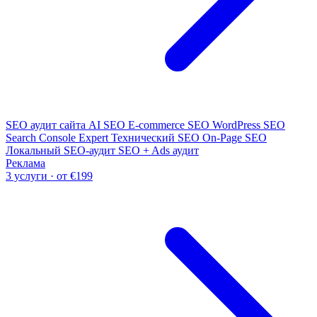
SEO аудит сайта
AI SEO
E-commerce SEO
WordPress SEO
Search Console Expert
Технический SEO
On-Page SEO
Локальный SEO-аудит
SEO + Ads аудит
Реклама
3 услуги · от €199