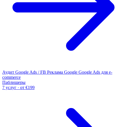
Аудит Google Ads / FB
Реклама Google
Google Ads для e-
commerce
Паблишеры
7 услуг · от €199