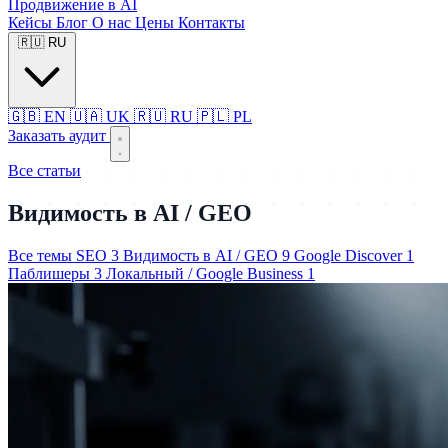
Продвижение в AI
Кейсы
Блог
О нас
Цены
Контакты
🇷🇺
RU
🇬🇧
EN
🇺🇦
UK
🇷🇺
RU
🇵🇱
PL
Заказать аудит
Все статьи
Видимость в AI / GEO
Все темы
SEO
3
Видимость в AI / GEO
9
Google Discover
1
Паблишеры
3
Локальный / Google Business
1