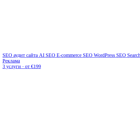
SEO аудит сайта
AI SEO
E-commerce SEO
WordPress SEO
Searc
Реклама
3 услуги · от €199