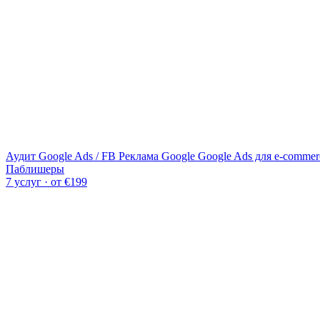
Аудит Google Ads / FB
Реклама Google
Google Ads для e-commer
Паблишеры
7 услуг · от €199