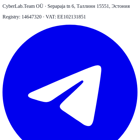
CyberLab.Team OÜ · Sepapaja tn 6, Таллинн 15551, Эстония
Registry: 14647320 · VAT: EE102131851