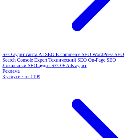
SEO аудит сайта
AI SEO
E-commerce SEO
WordPress SEO
Search Console Expert
Технический SEO
On-Page SEO
Локальный SEO-аудит
SEO + Ads аудит
Реклама
3 услуги · от €199