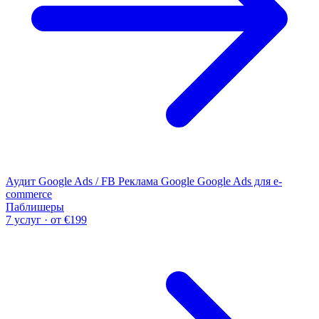
Аудит Google Ads / FB
Реклама Google
Google Ads для e-
commerce
Паблишеры
7 услуг · от €199