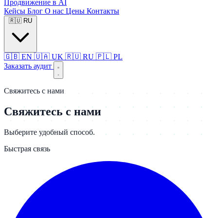
Продвижение в AI
Кейсы
Блог
О нас
Цены
Контакты
🇷🇺
RU
🇬🇧
EN
🇺🇦
UK
🇷🇺
RU
🇵🇱
PL
Заказать аудит
Свяжитесь с нами
Свяжитесь с нами
Выберите удобный способ.
Быстрая связь