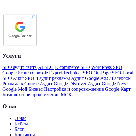
Услуги
SEO аудит сайта
AI SEO
E-commerce SEO
WordPress SEO
Google Search Console Expert
Technical SEO
On-Page SEO
Local
SEO Audit
SEO и аудит рекламы
Аудит Google Ads / Facebook
Реклама в Google
Аудит Google Discover
Аудит Google News
Google Мой Бизнес
Настройка и сопровождение Google Карт
Комплексное продвижение МСБ
О нас
О нас
Кейсы
Блог
Контакты