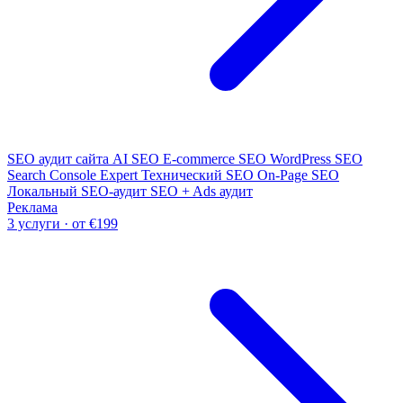
SEO аудит сайта
AI SEO
E-commerce SEO
WordPress SEO
Search Console Expert
Технический SEO
On-Page SEO
Локальный SEO-аудит
SEO + Ads аудит
Реклама
3 услуги · от €199