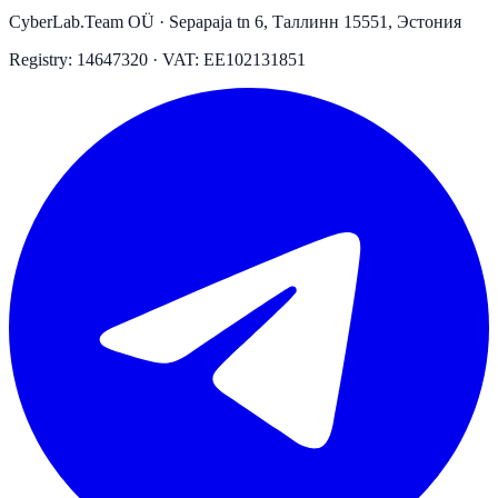
CyberLab.Team OÜ · Sepapaja tn 6, Таллинн 15551, Эстония
Registry: 14647320 · VAT: EE102131851