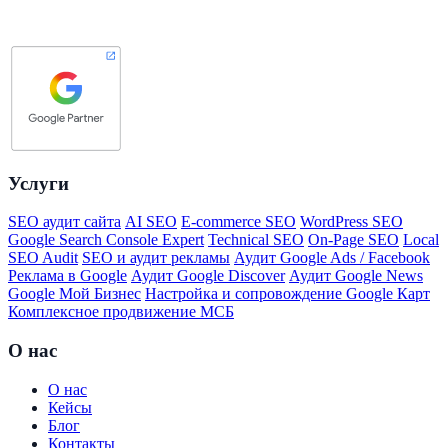
Услуги
SEO аудит сайта
AI SEO
E-commerce SEO
WordPress SEO
Google Search Console Expert
Technical SEO
On-Page SEO
Local
SEO Audit
SEO и аудит рекламы
Аудит Google Ads / Facebook
Реклама в Google
Аудит Google Discover
Аудит Google News
Google Мой Бизнес
Настройка и сопровождение Google Карт
Комплексное продвижение МСБ
О нас
О нас
Кейсы
Блог
Контакты