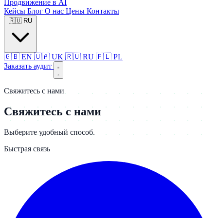
Продвижение в AI
Кейсы
Блог
О нас
Цены
Контакты
🇷🇺
RU
🇬🇧
EN
🇺🇦
UK
🇷🇺
RU
🇵🇱
PL
Заказать аудит
Свяжитесь с нами
Свяжитесь с нами
Выберите удобный способ.
Быстрая связь