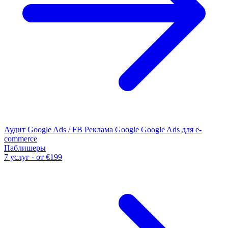
Аудит Google Ads / FB
Реклама Google
Google Ads для e-
commerce
Паблишеры
7 услуг · от €199