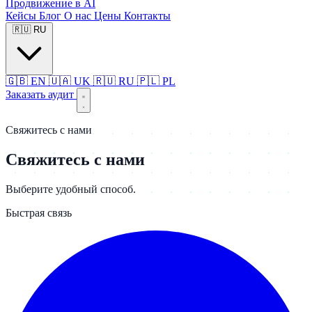
Продвижение в AI
Кейсы
Блог
О нас
Цены
Контакты
🇷🇺
RU
🇬🇧
EN
🇺🇦
UK
🇷🇺
RU
🇵🇱
PL
Заказать аудит
Свяжитесь с нами
Свяжитесь с нами
Выберите удобный способ.
Быстрая связь