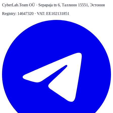
CyberLab.Team OÜ · Sepapaja tn 6, Таллинн 15551, Эстония
Registry: 14647320 · VAT: EE102131851