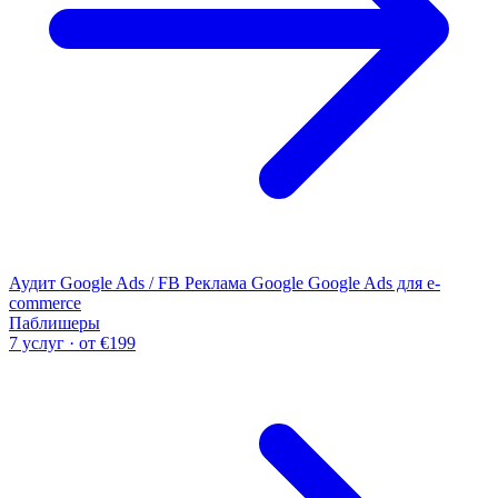
Аудит Google Ads / FB
Реклама Google
Google Ads для e-
commerce
Паблишеры
7 услуг · от €199