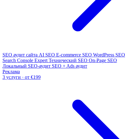
SEO аудит сайта
AI SEO
E-commerce SEO
WordPress SEO
Search Console Expert
Технический SEO
On-Page SEO
Локальный SEO-аудит
SEO + Ads аудит
Реклама
3 услуги · от €199