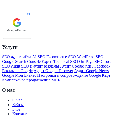
Услуги
SEO аудит сайта
AI SEO
E-commerce SEO
WordPress SEO
Google Search Console Expert
Technical SEO
On-Page SEO
Local
SEO Audit
SEO и аудит рекламы
Аудит Google Ads / Facebook
Реклама в Google
Аудит Google Discover
Аудит Google News
Google Мой Бизнес
Настройка и сопровождение Google Карт
Комплексное продвижение МСБ
О нас
О нас
Кейсы
Блог
Контакты