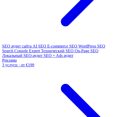
SEO аудит сайта
AI SEO
E-commerce SEO
WordPress SEO
Search Console Expert
Технический SEO
On-Page SEO
Локальный SEO-аудит
SEO + Ads аудит
Реклама
3 услуги · от €199