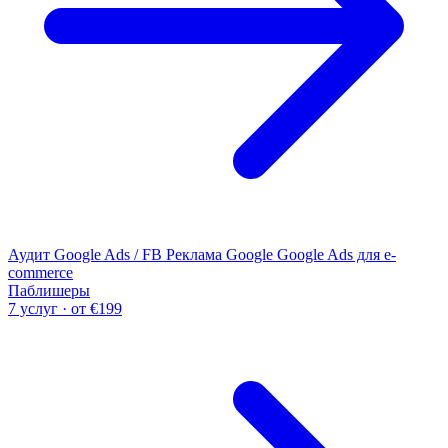
Аудит Google Ads / FB
Реклама Google
Google Ads для e-
commerce
Паблишеры
7 услуг · от €199