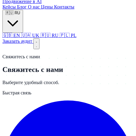
Продвижение в AI
Кейсы
Блог
О нас
Цены
Контакты
🇷🇺
RU
🇬🇧
EN
🇺🇦
UK
🇷🇺
RU
🇵🇱
PL
Заказать аудит
Свяжитесь с нами
Свяжитесь с нами
Выберите удобный способ.
Быстрая связь