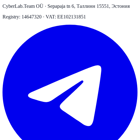
CyberLab.Team OÜ · Sepapaja tn 6, Таллинн 15551, Эстония
Registry: 14647320 · VAT: EE102131851