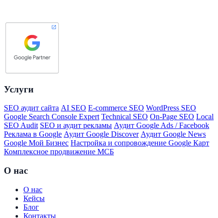
Услуги
SEO аудит сайта
AI SEO
E-commerce SEO
WordPress SEO
Google Search Console Expert
Technical SEO
On-Page SEO
Local
SEO Audit
SEO и аудит рекламы
Аудит Google Ads / Facebook
Реклама в Google
Аудит Google Discover
Аудит Google News
Google Мой Бизнес
Настройка и сопровождение Google Карт
Комплексное продвижение МСБ
О нас
О нас
Кейсы
Блог
Контакты