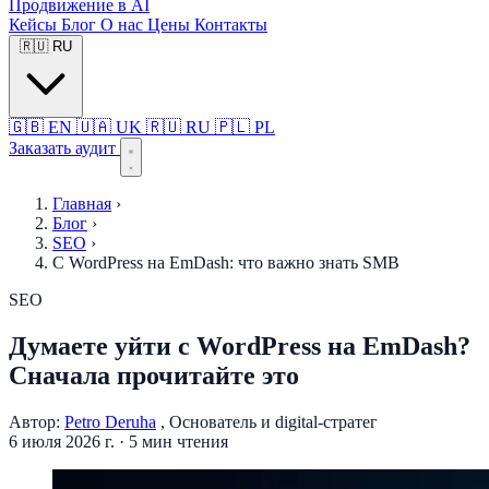
Продвижение в AI
Кейсы
Блог
О нас
Цены
Контакты
🇷🇺
RU
🇬🇧
EN
🇺🇦
UK
🇷🇺
RU
🇵🇱
PL
Заказать аудит
Главная
›
Блог
›
SEO
›
С WordPress на EmDash: что важно знать SMB
SEO
Думаете уйти с WordPress на EmDash?
Сначала прочитайте это
Автор:
Petro Deruha
, Основатель и digital-стратег
6 июля 2026 г.
·
5 мин чтения