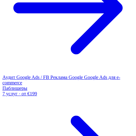
Аудит Google Ads / FB
Реклама Google
Google Ads для e-
commerce
Паблишеры
7 услуг · от €199