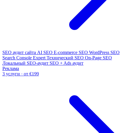
SEO аудит сайта
AI SEO
E-commerce SEO
WordPress SEO
Search Console Expert
Технический SEO
On-Page SEO
Локальный SEO-аудит
SEO + Ads аудит
Реклама
3 услуги · от €199